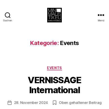
Suchen
Menü
MINIMALISTIX
Kategorie:
Events
Kategorien
EVENTS
V
o
VERNISSAGE
n
B
International
e
rl
Beitragsautor
28. November 2024
Oben gehaltener Beitrag
i
Veröffentlichungsdatum
n