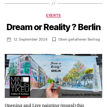
V
o
Kategorien
EVENTS
n
B
Dream or Reality ? Berlin
e
rl
Beitragsautor
12. September 2024
Oben gehaltener Beitrag
i
Veröffentlichungsdatum
n
1
2
1
3
Opening and Live painting (mural) this