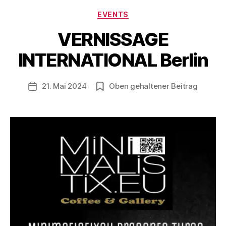
Kategorien
EVENTS
V
o
VERNISSAGE
n
B
INTERNATIONAL Berlin
e
rl
Beitragsautor
21. Mai 2024
Oben gehaltener Beitrag
i
Veröffentlichungsdatum
n
1
2
1
3