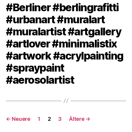
#Berliner #berlingrafitti
#urbanart #muralart
#muralartist #artgallery
#artlover #minimalistix
#artwork #acrylpainting
#spraypaint
#aerosolartist
Seitennummerierung
←
Neuere
1
2
3
Ältere
→
der