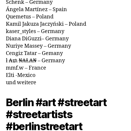
Schenk – Germany
3
Ángela Martínez – Spain
Quemetus – Poland
Kamil Jakuza Jaczyński – Poland
kaser_styles ­– Germany
Diana DiGuzzi– Germany
Nuriye Massey – Germany
Cengiz Tatar – Gemany
ł ₳₥ ₦₳Ⱡ₳₦ – Germany
mmf.w – France
Elti -Mexico
und weitere
Berlin #art #streetart
#streetartists
#berlinstreetart