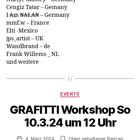
Cengiz Tatar – Gemany
ł ₳₥ ₦₳Ⱡ₳₦ – Germany
mmf.w – France
Elti -Mexico
jps_artist – UK
Wandbrand – de
Frank Willems _ NL
und weitere
Kategorien
EVENTS
V
o
GRAFITTI Workshop So
n
B
10.3.24 um 12 Uhr
e
rl
Beitragsautor
4. März 2024
Oben gehaltener Beitrag
i
Veröffentlichungsdatum