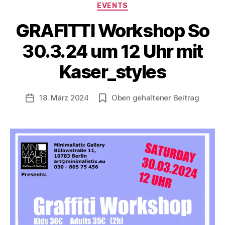
Kategorien
EVENTS
GRAFITTI Workshop So
V
o
30.3.24 um 12 Uhr mit
n
B
Kaser_styles
e
rl
Beitragsautor
18. März 2024
Oben gehaltener Beitrag
i
Veröffentlichungsdatum
n
1
2
1
3