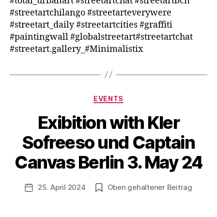
#total_urbanart #streetartchat #streetartbcn
#streetartchilango #streetarteverywere
#streetart_daily #streetartcities #graffiti
#paintingwall #globalstreetart#streetartchat
#streetart.gallery_#Minimalistix
Kategorien
EVENTS
Exibition with Kler
V
o
Sofreeso und Captain
n
B
Canvas Berlin 3. May 24
e
rl
Beitragsautor
25. April 2024
Oben gehaltener Beitrag
i
Veröffentlichungsdatum
n
1