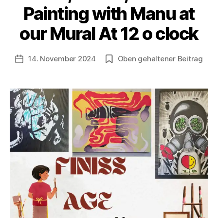
o
Painting with Manu at
n
B
our Mural At 12 o clock
e
rl
Beitragsautor
14. November 2024
Oben gehaltener Beitrag
i
Veröffentlichungsdatum
n
1
2
1
3