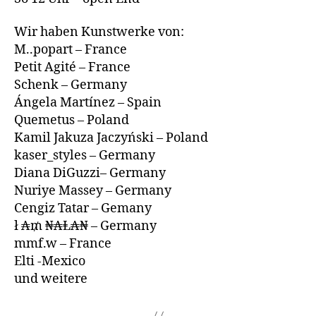
Wir haben Kunstwerke von:
M..popart – France
Petit Agité – France
Schenk – Germany
Ángela Martínez – Spain
Quemetus – Poland
Kamil Jakuza Jaczyński – Poland
kaser_styles ­– Germany
Diana DiGuzzi– Germany
Nuriye Massey – Germany
Cengiz Tatar – Gemany
ł ₳₥ ₦₳Ⱡ₳₦ – Germany
mmf.w – France
Elti -Mexico
und weitere