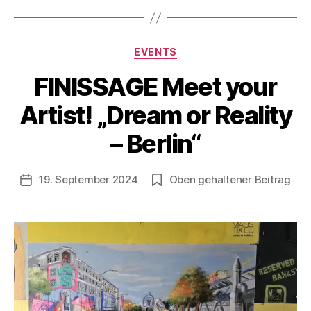
Kategorien
EVENTS
FINISSAGE Meet your
V
o
Artist! „Dream or Reality
n
B
– Berlin“
e
rl
Beitragsautor
19. September 2024
Oben gehaltener Beitrag
i
Veröffentlichungsdatum
n
1
2
1
3