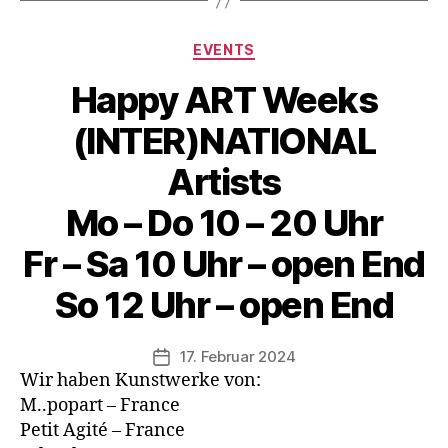
Kategorien
EVENTS
Happy ART Weeks
(INTER)NATIONAL
Artists
Mo – Do 10 – 20 Uhr
V
o
Fr – Sa 10 Uhr – open End
n
B
So 12 Uhr – open End
e
rl
Beitragsautor
17. Februar 2024
i
Veröffentlichungsdatum
Wir haben Kunstwerke von:
n
1
M..popart – France
2
Petit Agité – France
1