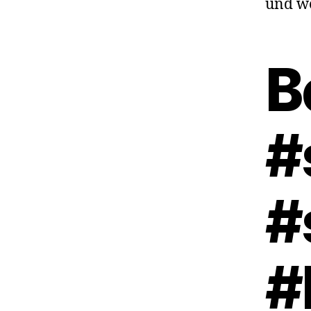
und we
B
#
#
#