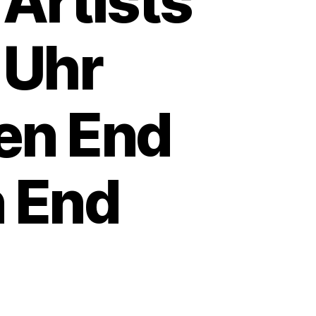
Artists
 Uhr
pen End
n End