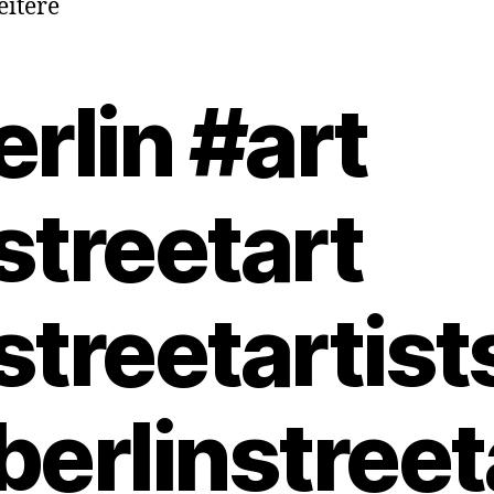
itere
erlin #art
streetart
streetartist
berlinstreet