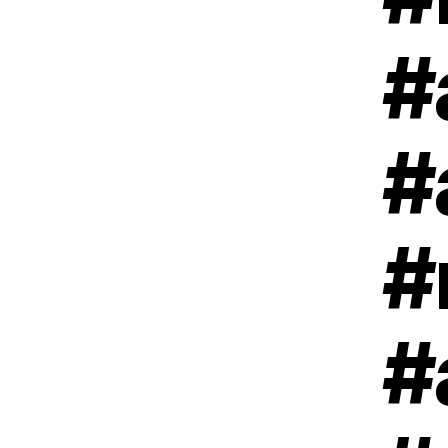
#
#
#
#