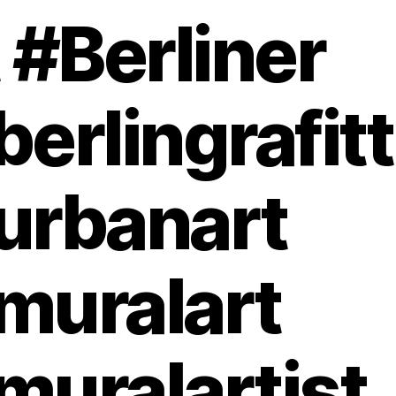
t #Berliner
berlingrafitt
urbanart
muralart
muralartist