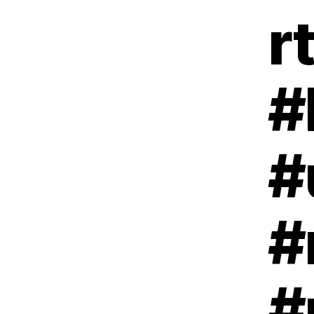
r
#
#
#
#