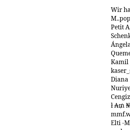
Wir h
M..pop
Petit 
Schen
Ángela
Queme
Kamil 
kaser_
Diana
Nuriy
Cengiz
ł ₳₥ 
mmf.w
Elti -