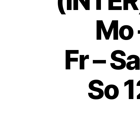
(INTER
Mo 
Fr – S
So 1