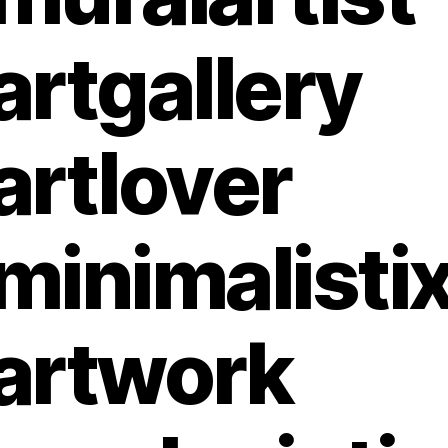
artgallery
artlover
minimalisti
artwork