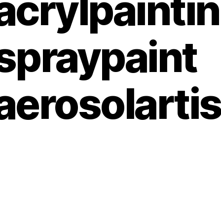
acrylpainti
spraypaint
aerosolartis