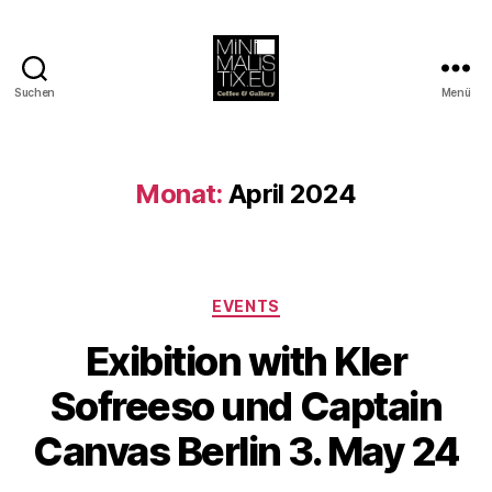
Suchen
Menü
MINIMALISTIX
Monat:
April 2024
Kategorien
EVENTS
Exibition with Kler
V
o
Sofreeso und Captain
n
B
Canvas Berlin 3. May 24
e
rl