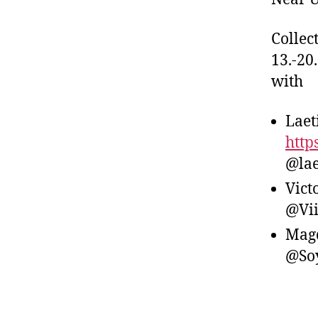
Collec
13.-20
with
Laet
http
@lae
Vict
@Vii
Magd
@So