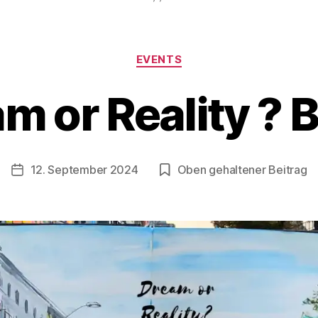
Kategorien
EVENTS
V
o
m or Reality ? B
n
B
e
rl
Beitragsautor
12. September 2024
Oben gehaltener Beitrag
i
Veröffentlichungsdatum
n
1
2
1
3