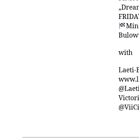
„Dream
FRIDAY
Min
Bulowt
with
Laeti-
www.la
@Laeti
Victor
@ViiCi