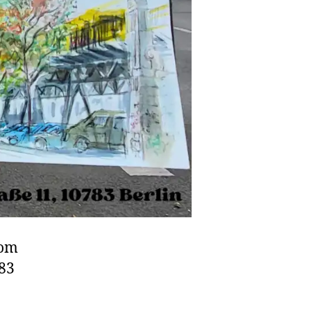
rom
783