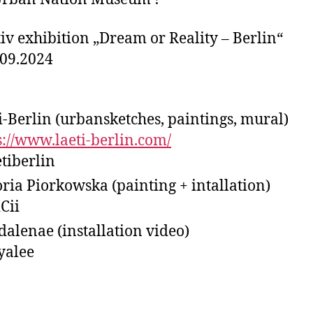
tiv exhibition „Dream or Reality – Berlin“
.09.2024
i-Berlin (urbansketches, paintings, mural)
s://www.laeti-berlin.com/
tiberlin
oria Piorkowska (painting + intallation)
Cii
alenae (installation video)
yalee