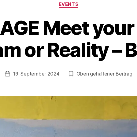
Kategorien
EVENTS
AGE Meet your 
V
o
m or Reality – B
n
B
e
rl
Beitragsautor
19. September 2024
Oben gehaltener Beitrag
i
Veröffentlichungsdatum
n
1
2
1
3