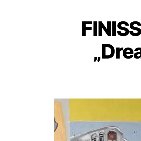
FINISS
„Drea