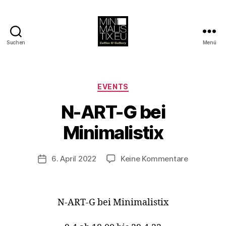
Suchen
Menü
MINIMALISTIX
Kategorien
EVENTS
V
o
N-ART-G bei
n
B
Minimalistix
e
rl
Beitragsautor
zu
6. April 2022
Keine Kommentare
i
Veröffentlichungsdatum
N-
n
ART-
1
G
2
N-ART-G bei Minimalistix
bei
1
Minimalist
3