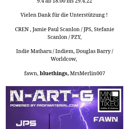
9.4 ab 18.00 bis 29.4.22
Vielen Dank für die Unterstützung !
CREN , Jamie Paul Scanlon / JPS, Stefanie
Scanlon / PZY,
Indie Matharu / Indiem, Douglas Barry /
Worldcow,
fawn,
bluethings,
MrsMerlin007