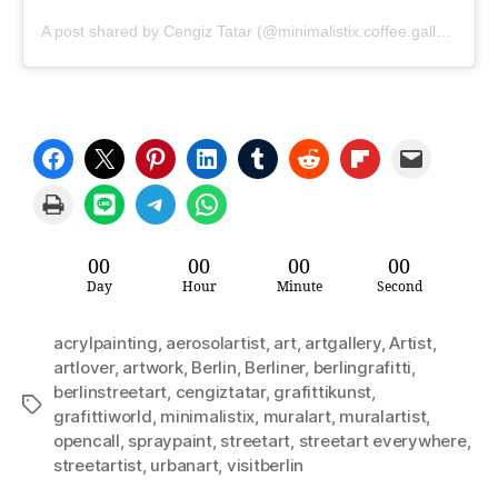
A post shared by Cengiz Tatar (@minimalistix.coffee.gallery)
Share on Facebook
Email this Page
Share on Pinterest
Share on LinkedIn
Share on Tumblr
Share on Reddit
Share on Flipboard
Email this Page
Print this Page
Share on LINE
Share on Telegram
Share on WhatsApp
00
00
00
00
Day
Hour
Minute
Second
acrylpainting
,
aerosolartist
,
art
,
artgallery
,
Artist
,
artlover
,
artwork
,
Berlin
,
Berliner
,
berlingrafitti
,
berlinstreetart
,
cengiztatar
,
grafittikunst
,
Schlagwörter
grafittiworld
,
minimalistix
,
muralart
,
muralartist
,
opencall
,
spraypaint
,
streetart
,
streetart everywhere
,
streetartist
,
urbanart
,
visitberlin