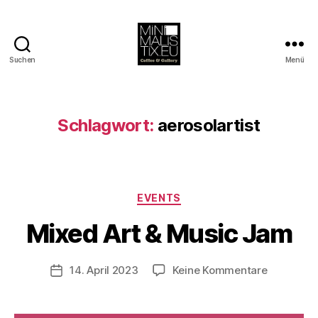
Suchen
Menü
MINIMALISTIX
Schlagwort:
aerosolartist
V
o
Kategorien
EVENTS
n
B
Mixed Art & Music Jam
e
rl
Beitragsautor
zu
14. April 2023
Keine Kommentare
i
Veröffentlichungsdatum
Mixed
n
Art
1
&
2