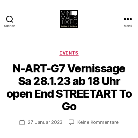
Suchen
Menü
MINIMALISTIX
Kategorien
EVENTS
N-ART-G7 Vernissage
Sa 28.1.23 ab 18 Uhr
V
o
open End STREETART To
n
B
Go
e
rl
Beitragsautor
zu
27. Januar 2023
Keine Kommentare
i
Veröffentlichungsdatum
N-
n
ART-
1