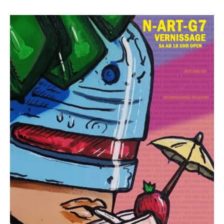
G7
2
Vernissa
1
Sa
3
28.1.23
ab
18
Uhr
open
End
STREET
To
Go