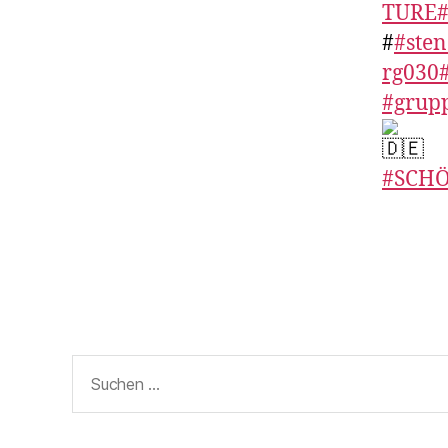
TURE
#
#
#sten
rg030
#grup
#SCH
Suchen
nach: