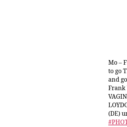
Mo – F
to go 
and g
Frank 
VAGINK
LOYDGO
(DE) 
#PHO