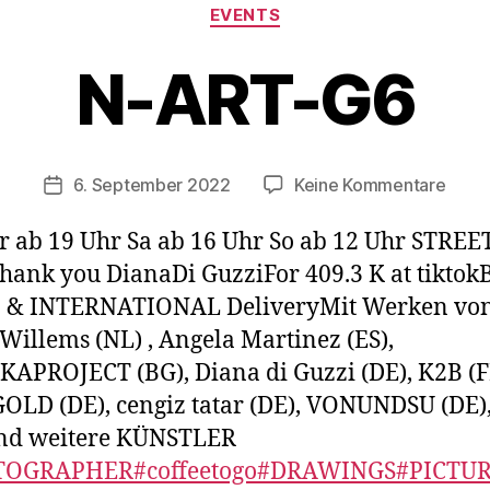
Kategorien
EVENTS
V
o
N-ART-G6
n
B
e
rl
Beitragsautor
zu
6. September 2022
Keine Kommentare
i
Veröffentlichungsdatum
N-
n
ART-
1
r ab 19 Uhr Sa ab 16 Uhr So ab 12 Uhr STRE
G6
2
Thank you DianaDi GuzziFor 409.3 K at tiktok
1
o & INTERNATIONAL DeliveryMit Werken von
3
Willems (NL) , Angela Martinez (ES),
APROJECT (BG), Diana di Guzzi (DE), K2B (F
LD (DE), cengiz tatar (DE), VONUNDSU (DE)
und weitere KÜNSTLER
TOGRAPHER
#coffeetogo
#DRAWINGS
#PICTUR