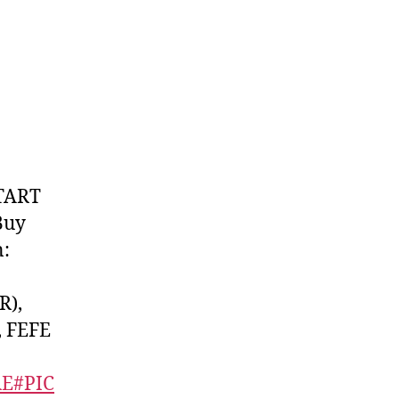
ETART
Buy
:
R),
, FEFE
E#PIC