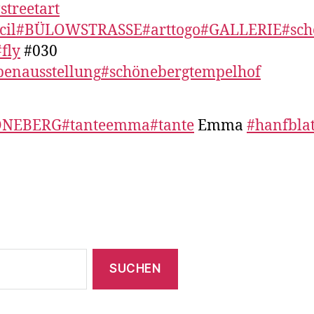
streetart
cil
#BÜLOWSTRASSE
#arttogo
#GALLERIE
#sc
#fly
#030
penausstellung
#schönebergtempelhof
ÖNEBERG
#tanteemma
#tante
Emma
#hanfblat